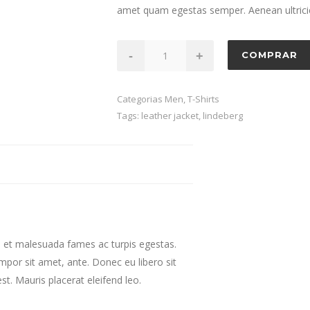
amet quam egestas semper. Aenean ultricies
Quantidade
-
+
COMPRAR
Categorias
Men
,
T-Shirts
Tags:
leather jacket
,
lindeberg
s et malesuada fames ac turpis egestas.
empor sit amet, ante. Donec eu libero sit
t. Mauris placerat eleifend leo.